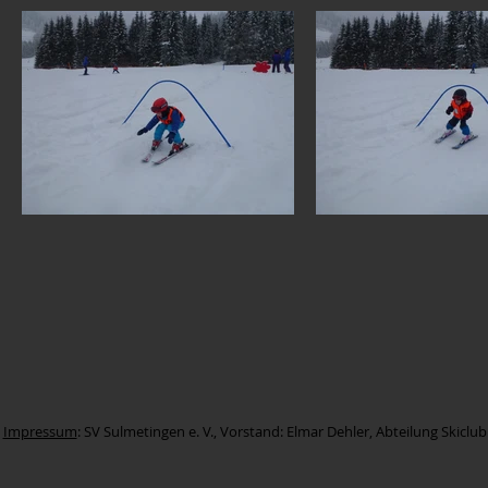
Impressum
: SV Sulmetingen e. V., Vorstand: Elmar Dehler, Abteilung Skicl